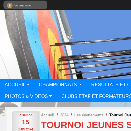
Panneau de gestion des cookies
Se connecter
ACCUEIL
CHAMPIONNATS
RESULTATS ET 
PHOTOS & VIDÉOS
CLUBS ETAF ET FORMATEUR
Accueil
2024
Les évènements
Tournoi Je
Le
samedi
15
TOURNOI JEUNES 
JUIN
2024