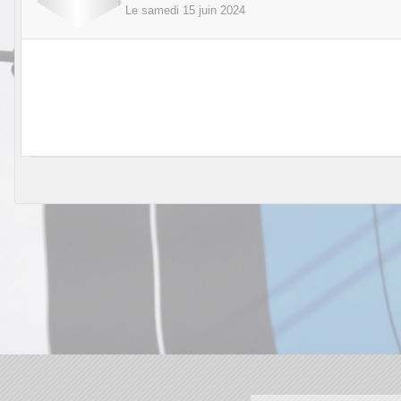
Le
samedi
15
juin
2024