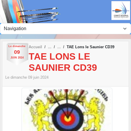
Panneau de gestion des cookies
Le
dimanche
Accueil
TAE Lons le Saunier CD39
09
TAE LONS LE
JUIN
2024
SAUNIER CD39
Le
dimanche
09
juin
2024