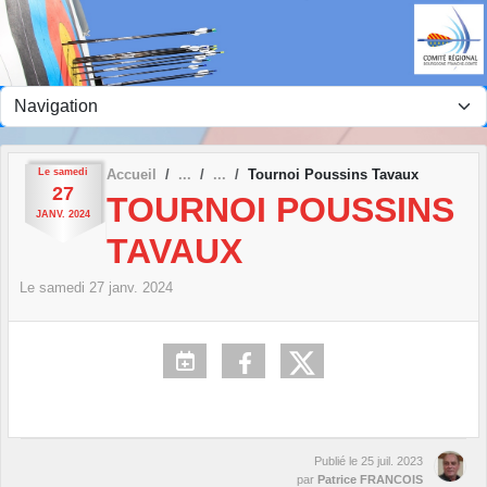
Panneau de gestion des cookies
Le
samedi
Accueil
Tournoi Poussins Tavaux
27
TOURNOI POUSSINS
JANV.
2024
TAVAUX
Le
samedi
27
janv.
2024
Publié le
25 juil. 2023
par
Patrice FRANCOIS