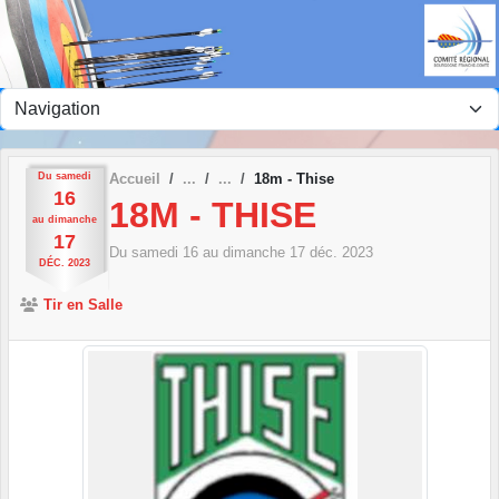
Panneau de gestion des cookies
Du
samedi
Accueil
18m - Thise
16
18M - THISE
au
dimanche
17
Du
samedi
16
au
dimanche
17
déc.
2023
DÉC.
2023
Tir en Salle