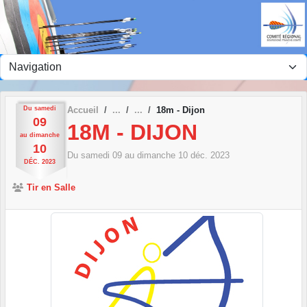
Panneau de gestion des cookies
Du
samedi
Accueil
18m - Dijon
09
18M - DIJON
au
dimanche
10
Du
samedi
09
au
dimanche
10
déc.
2023
DÉC.
2023
Tir en Salle