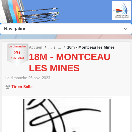
Panneau de gestion des cookies
Le
dimanche
Accueil
18m - Montceau les Mines
26
18M - MONTCEAU
NOV.
2023
LES MINES
Le
dimanche
26
nov.
2023
Tir en Salle