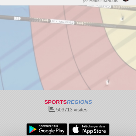
par
Patrice FRANCOIS
SPORTS
REGIONS
503713
visites