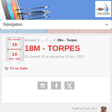
Panneau de gestion des cookies
Du
samedi
Accueil
18m - Torpes
18
18M - TORPES
au
dimanche
19
Du
samedi
18
au
dimanche
19
nov.
2023
NOV.
2023
Tir en Salle
Publié le
25 juil. 2023