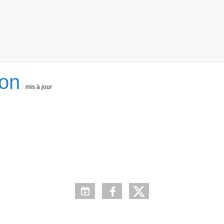
ion
mis à jour