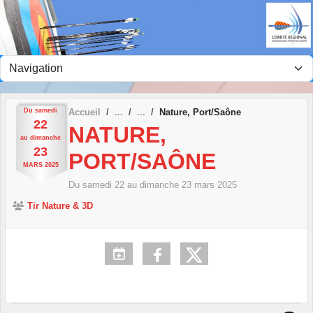
Panneau de gestion des cookies
Du
samedi
Accueil
Nature, Port/Saône
22
NATURE,
au
dimanche
23
PORT/SAÔNE
MARS
2025
Du
samedi
22
au
dimanche
23
mars
2025
Tir Nature & 3D